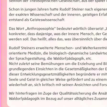
Sektion der Theosophischen Gesellschaft, aus der später
Schon in jungen Jahren hatte Rudolf Steiner nach eigen
der exakten Wissenschaft und der inneren, geistigen Erf
entstand als Geisteswissenschaft.
Das Wort „Anthroposophie“ bedeutet wörtlich übersetzt „
konkreter, dass dasjenige, was der innere Mensch, der G
werden soll. Das heißt, alles das, was übersinnlich über di
Rudolf Steiners erweiterte Menschen- und Welterkenntnis
orientierte Medizin, die biologisch-dynamische Landwirts
der Sprachgestaltung, die Waldorfpädagogik, etc.
Nicht zuletzt seine Bemühungen um die Erziehung und Bil
grundlegenden Einsichten in die Gesetzmäßigkeiten der 
dieser Entwicklungsgesetzmäßigkeiten begründete er mit 
Seele und Geist in gleicher Weise gefördert und zu ein
wiederholt an, sich kritisch mit seinen Ansichten und Fo
Wir hinterfragen im Zuge der Qualitätssicherung die Ans
Waldorfpädagogik im Bezug auf unser alltägliches Zusa