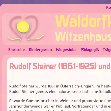
Ko
Waldorfk
Witzenhau
Startseite
Kindergarten
Wiegestube
Pädagogik
Träg
Rudolf Steiner (1861-1925) un
Rudolf Steiner wurde 1861 in Österreich-Ungarn, im heut
Rudolf Steiner genoss eine naturwissenschaftliche Schulb
Er wurde Goetheforscher in Weimar und promovierte über 
Jahrhundertwende war er Publizist, Vortragender und in e