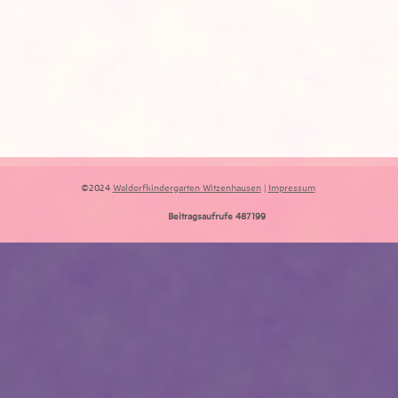
©2024
Waldorfkindergarten Witzenhausen
|
Impressum
Beitragsaufrufe
487199